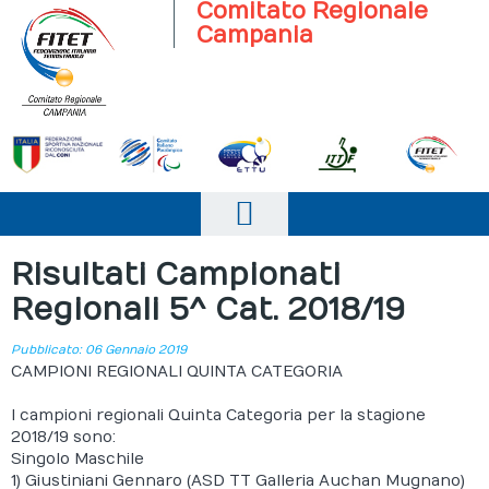
Comitato Regionale
Campania
Home
Risultati Campionati
Regionali 5^ Cat. 2018/19
Il comitato
News
Pubblicato: 06 Gennaio 2019
CAMPIONI REGIONALI QUINTA CATEGORIA
Società Sportive
I campioni regionali Quinta Categoria per la stagione
2018/19 sono:
Campionati
Singolo Maschile
1) Giustiniani Gennaro (ASD TT Galleria Auchan Mugnano)
Eventi